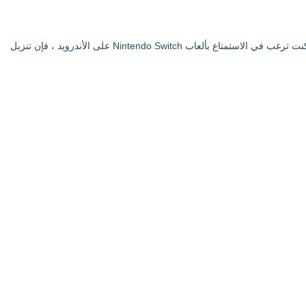
لا يتضمن yuzu Emulator أي ألعاب أو ملفات تنتهك حقوق الطبع والنشر. لتلعب لعبة بشكل قانوني على yuzu Emulator ، يجب أن تمتلك اللعبة الأصلية. إذا كنت ترغب في الاستمتاع بألعاب Nintendo Switch على الأندرويد ، فإن تنزيل