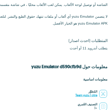
الشاشة أو توصيل لوحة الألعاب. يمكن لعب الألعاب محليًا ، في شاشة مقسمة ،
yuzu Emulator APK هو الخيار الأفضل.
المتطلبات
(احدث اصدار)
يتطلب أندرويد 11 أو أحدث
معلومات حول yuzu Emulator d590cfb9d
معلومات اساسية
المُطوِّر
Team yuzu | citra
التصنيف العُمري
+3