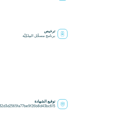
ترخيص
برنامج مسجَّل المِلكِيَّة
توقيع الشهادة
32d3d2565fa77be9f26b8d43bc615