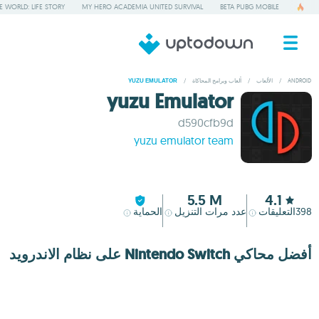
 WORLD: LIFE STORY
MY HERO ACADEMIA UNITED SURVIVAL
BETA PUBG MOBILE
ANDROID
/
الألعاب
/
ألعاب وبرامج المحاكاة
/
YUZU EMULATOR
yuzu Emulator
d590cfb9d
yuzu emulator team
5.5 M
4.1
398
التعليقات
عدد مرات التنزيل
الحماية
أفضل محاكي Nintendo Switch على نظام الاندرويد