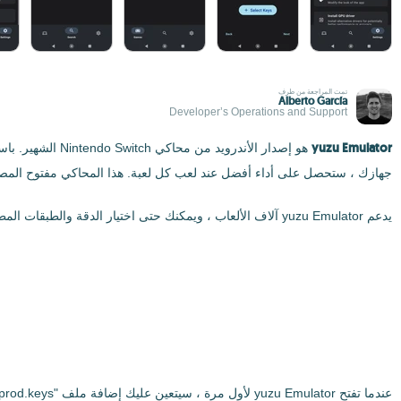
تمت المراجعة من طرف
Alberto García
Developer’s Operations and Support
yuzu Emulator
جهازك ، ستحصل على أداء أفضل عند لعب كل لعبة. هذا المحاكي مفتوح المصدر وتم تطويره من قبل مطو
يدعم yuzu Emulator آلاف الألعاب ، ويمكنك حتى اختيار الدقة والطبقات المطبقة على كل منها. إنه متوافق أيضًا مع التعديلات ، لذا يمكنك إضافة تعديلات لتحسين الدقة أو الأداء ، على سبيل المثال ، أو لتبديل أشكال الشخصيات.