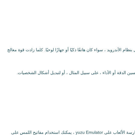
مه ، يمكنك تشغيل ألعاب Nintendo Switch الخاصة بك على أي جهاز يعمل بنظام الأندرويد ، سواء كان هاتفًا ذكيًا أو جهازًا لوحيًا. كلما زادت قوة معالج
عندما تفتح yuzu Emulator لأول مرة ، سيتعين عليك إضافة ملف "prod.keys" الخاص بك. بعد ذلك ، يمكنك إضافة أي ألعاب متاحة والبدء في اللعب. عند ممارسة الألعاب على yuzu Emulator ، يمكنك استخدام مفاتيح اللمس على