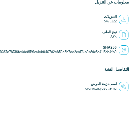
معلومات عن التنزيل
التنزيلات
5475222
نوع الملف
APK
SHA256
1083e78316fc4de8591ca1eb8407d2e852e5b7dd2cb174b0bfdc5a4113da4fb9
التفاصيل الفنية
اسم حزمة العرض
org.yuzu.yuzu_emu