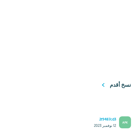
نسخ أقدم
2f9487cd3
APK
12 نوفمبر 2023