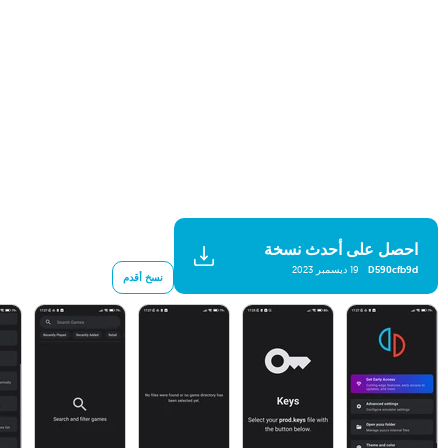
احصل على أحدث نسخة
D590cfb9d
19 ديسمبر 2023
نسخ أقدم